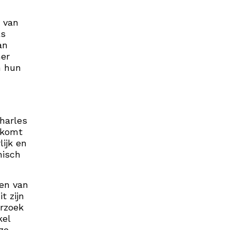
 van
ls
an
mer
n hun
harles
 komt
ijk en
nisch
ven van
t zijn
erzoek
kel
ze