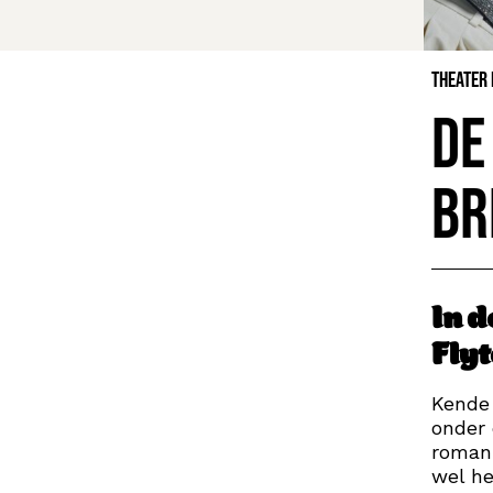
Theater
De
Br
In d
Flyt
Kende 
onder 
roman 
wel he