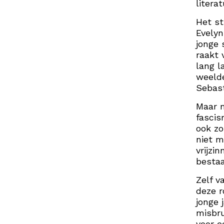
litera
Het s
Evelyn
jonge 
raakt 
lang l
weelde
Sebast
Maar 
fascis
ook zo
niet m
vrijzi
besta
Zelf v
deze r
jonge 
misbr
voor e