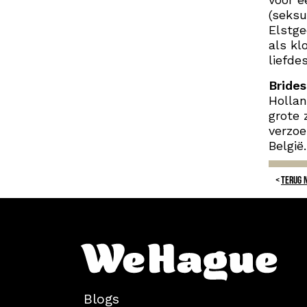
(seksu
Elstge
als kl
liefde
Bride
Hollan
grote 
verzoe
België
TERUG 
Blogs