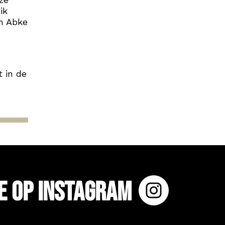
ik
en Abke
t in de
e op Instagram