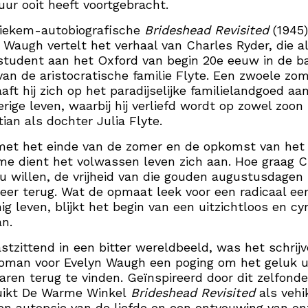
tuur ooit heeft voortgebracht.
tiekem-autobiografische
Brideshead Revisited
(1945)
 Waugh vertelt het verhaal van Charles Ryder, die a
student aan het Oxford van begin 20e eeuw in de b
van de aristocratische familie Flyte. Een zwoele zo
aaft hij zich op het paradijselijke familielandgoed aa
rige leven, waarbij hij verliefd wordt op zowel zoon
ian als dochter Julia Flyte.
met het einde van de zomer en de opkomst van het
me dient het volwassen leven zich aan. Hoe graag C
u willen, de vrijheid van die gouden augustusdagen
eer terug. Wat de opmaat leek voor een radicaal eerl
nnig leven, blijkt het begin van een uitzichtloos en cy
an.
astzittend in een bitter wereldbeeld, was het schrij
oman voor Evelyn Waugh een poging om het geluk ui
jaren terug te vinden. Geïnspireerd door dit zelfond
uikt De Warme Winkel
Brideshead Revisited
als vehi
en autopsie van de liefde en een ontvouwing van on