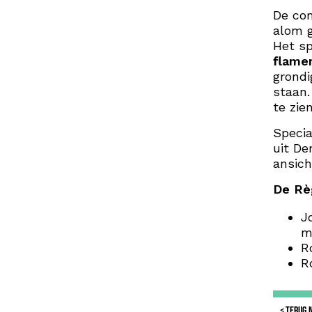
De com
alom 
Het s
flame
grondi
staan.
te zie
Specia
uit D
ansich
De Rè
J
m
R
R
TERUG 