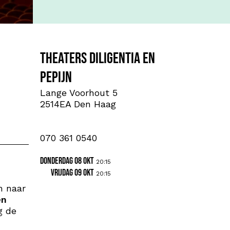
Theaters Diligentia en
PePijn
Lange Voorhout 5
2514EA Den Haag
070 361 0540
donderdag 08 okt
20:15
vrijdag 09 okt
20:15
n naar
en
g de