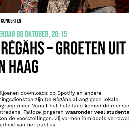
& Concerten
rdag 08 oktober, 20:15
 Règâhs – Groeten uit
n Haag
ljoenen downloads op Spotify en andere
ingsdiensten zijn De Règâhs allang geen lokale
kgroep meer. Vanuit het hele land komen de mense
tredens. Talloze jongeren
waaronder veel student
en de voorstellingen. Zij vormen inmiddels verrewe
rheid van het publiek.