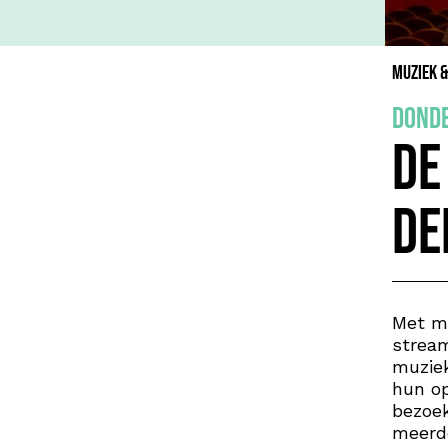
Muziek 
donde
De
De
Met mi
stream
muzie
hun op
bezoek
meerde