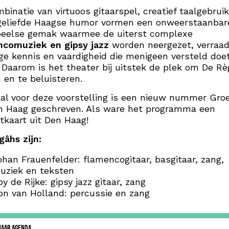
binatie van virtuoos gitaarspel, creatief taalgebrui
geliefde Haagse humor vormen een onweerstaanbar
peelse gemak waarmee de uiterst complexe
ncomuziek en gipsy jazz
worden neergezet, verraad
ge kennis en vaardigheid die menigeen versteld doe
 Daarom is het theater bij uitstek de plek om De R
n en te beluisteren.
al voor deze voorstelling is een nieuw nummer Gro
en Haag geschreven. Als ware het programma een
tkaart uit Den Haag!
gâhs zijn:
ohan Frauenfelder: flamencogitaar, basgitaar, zang,
uziek en teksten
oy de Rijke: gipsy jazz gitaar, zang
on van Holland: percussie en zang
NAAR AGENDA