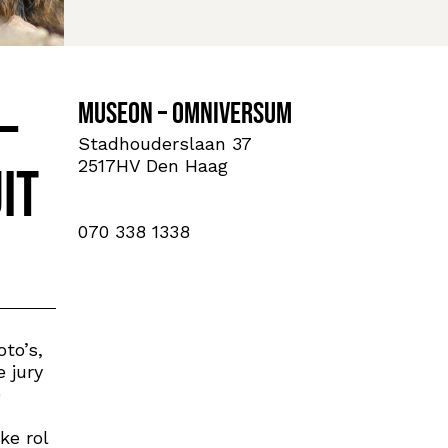
–
Museon – Omniversum
Stadhouderslaan 37
2517HV Den Haag
it
070 338 1338
to’s,
e jury
e
ke rol