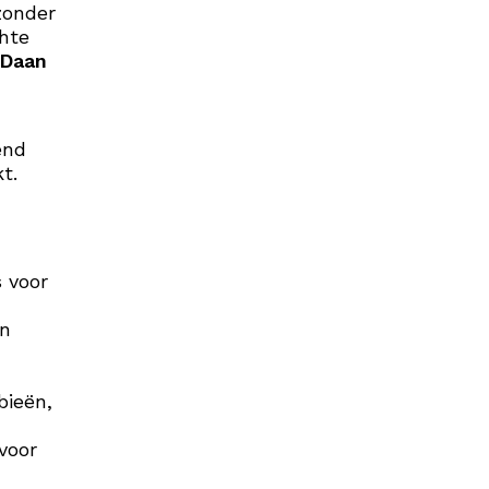
zonder
hte
Daan
end
kt.
 voor
in
bieën,
voor