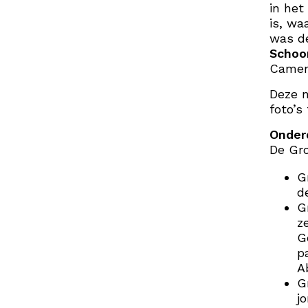
in het
is, w
was de
Schoo
Camer
Deze n
foto’s
Onder
De Gro
G
d
G
z
G
p
A
G
j