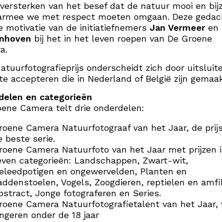
 versterken van het besef dat de natuur mooi en bij
aarmee we met respect moeten omgaan. Deze gedac
 motivatie van de initiatiefnemers
Jan Vermeer
en
nhoven
bij het in het leven roepen van De Groene
a.
atuurfotografieprijs onderscheidt zich door uitsluit
 te accepteren die in Nederland of België zijn gemaa
delen en categorieën
ene Camera telt drie onderdelen:
roene Camera Natuurfotograaf van het Jaar, de prijs
e beste serie.
roene Camera Natuurfoto van het Jaar met prijzen 
even categorieën: Landschappen, Zwart-wit,
eleedpotigen en ongewervelden, Planten en
addenstoelen, Vogels, Zoogdieren, reptielen en amfi
bstract, Jonge fotograferen en Series.
roene Camera Natuurfotografietalent van het Jaar, 
ongeren onder de 18 jaar