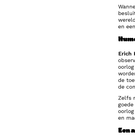
Wannee
beslui
wereld
en een
Humo
Erich 
observ
oorlog
worden
de toe
de con
Zelfs 
goede 
oorlog
en ma
Een 