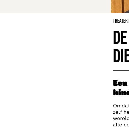
Theater
De
di
Een 
kin
Omdat 
zélf h
wereld
alle c