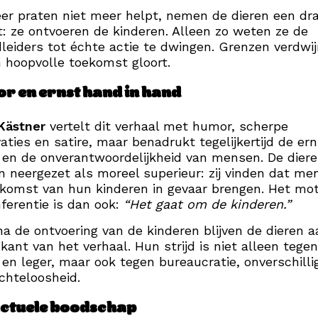
r praten niet meer helpt, nemen de dieren een dr
t: ze ontvoeren de kinderen. Alleen zo weten ze de
leiders tot échte actie te dwingen. Grenzen verdwi
 hoopvolle toekomst gloort.
r en ernst hand in hand
Kästner
vertelt dit verhaal met humor, scherpe
aties en satire, maar benadrukt tegelijkertijd de er
 en de onverantwoordelijkheid van mensen. De dier
 neergezet als moreel superieur: zij vinden dat me
komst van hun kinderen in gevaar brengen. Het mo
ferentie is dan ook:
“Het gaat om de kinderen.”
na de ontvoering van de kinderen blijven de dieren 
kant van het verhaal. Hun strijd is niet alleen tegen
 en leger, maar ook tegen bureaucratie, onverschilli
chteloosheid.
actuele boodschap