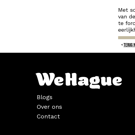
Met sc
van de
te fo
eerlij
TERUG 
Blogs
Over ons
Contact