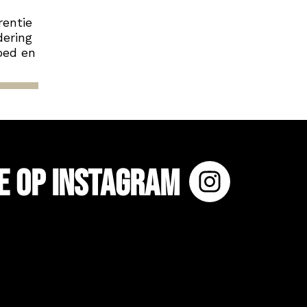
rentie
dering
oed en
e op Instagram