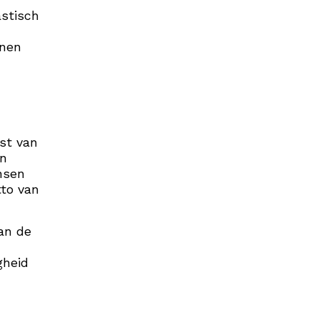
astisch
jnen
nst van
en
nsen
tto van
aan de
gheid