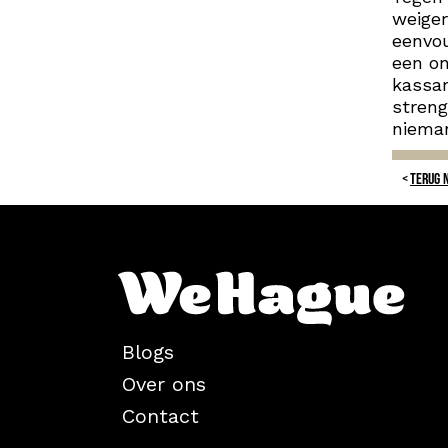
weiger
eenvou
een on
kassam
streng
nieman
TERUG 
Blogs
Over ons
Contact