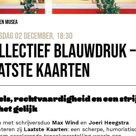
 en Musea
dag 02 december, 18:30
llectief Blauwdruk –
atste Kaarten
ls, rechtvaardigheid en een stri
et gelijk
 met schrijversduo
Max Wind
en
Joeri Heegstra
teren zij
Laatste Kaarten
: een scherpe, humoristis
am escalerende toneelvoorstelling waarin een