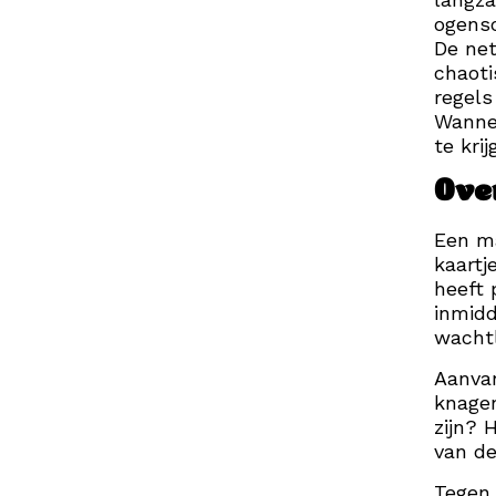
ogensc
De net
chaoti
regels
Wannee
te kri
Ove
Een ma
kaartj
heeft 
inmidd
wachtl
Aanvank
knagen
zijn? 
van d
Tegen 