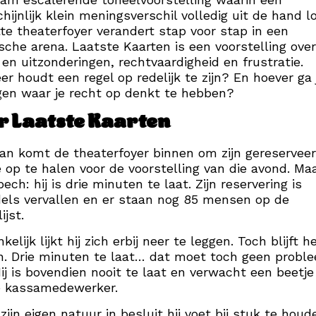
hijnlijk klein meningsverschil volledig uit de hand l
te theaterfoyer verandert stap voor stap in een
sche arena. Laatste Kaarten is een voorstelling over
 en uitzonderingen, rechtvaardigheid en frustratie.
r houdt een regel op redelijk te zijn? En hoever ga
jgen waar je recht op denkt te hebben?
r Laatste Kaarten
n komt de theaterfoyer binnen om zijn gereservee
e op te halen voor de voorstelling van die avond. Maa
pech: hij is drie minuten te laat. Zijn reservering is
els vervallen en er staan nog 85 mensen op de
ijst.
elijk lijkt hij zich erbij neer te leggen. Toch blijft h
. Drie minuten te laat… dat moet toch geen probl
Hij is bovendien nooit te laat en verwacht een beetje
e kassamedewerker.
zijn eigen natuur in besluit hij voet bij stuk te houde