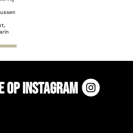
tussen
t,
arin
e op Instagram