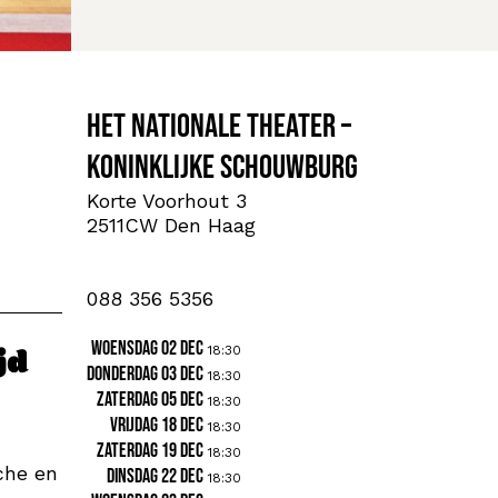
Het Nationale Theater –
Koninklijke Schouwburg
Korte Voorhout 3
2511CW Den Haag
088 356 5356
woensdag 02 dec
18:30
jd
donderdag 03 dec
18:30
zaterdag 05 dec
18:30
vrijdag 18 dec
18:30
zaterdag 19 dec
18:30
che en
dinsdag 22 dec
18:30