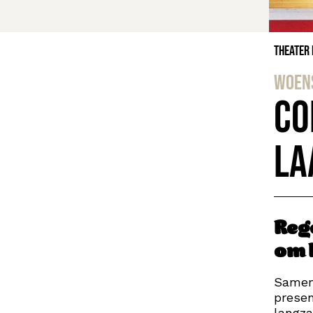
Theater
woens
Co
La
Rege
om h
Samen
presen
langza