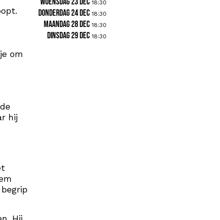
woensdag 23 dec
18:30
oopt.
donderdag 24 dec
18:30
maandag 28 dec
18:30
dinsdag 29 dec
18:30
 je om
rde
r hij
et
eem
 begrip
n. Hij