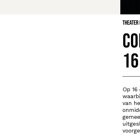
Theater
Co
16
Op 16 
waarbi
van he
onmidd
gemeen
uitges
voorge