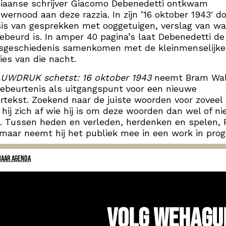
liaanse schrijver Giacomo Debenedetti ontkwam
wernood aan deze razzia. In zijn ’16 oktober 1943′ doe
is van gesprekken met ooggetuigen, verslag van wa
ebeurd is. In amper 40 pagina’s laat Debenedetti de
gsgeschiedenis samenkomen met de kleinmenselijke
ies van die nacht.
UWDRUK schetst: 16 oktober 1943
neemt Bram Wal
ebeurtenis als uitgangspunt voor een nieuwe
rtekst. Zoekend naar de juiste woorden voor zoveel 
 hij zich af wie hij is om deze woorden dan wel of ni
. Tussen heden en verleden, herdenken en spelen,
maar neemt hij het publiek mee in een work in prog
NAAR AGENDA
Volg WeHagu