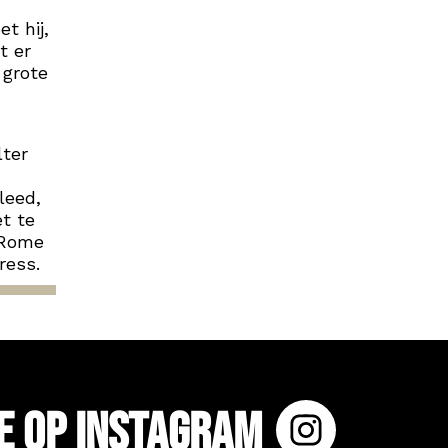
t hij,
t er
 grote
ter
leed,
et te
 Rome
ress.
e op Instagram