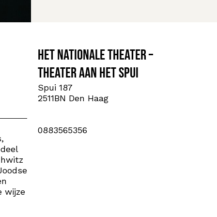
Het Nationale Theater –
Theater aan het Spui
Spui 187
2511BN Den Haag
0883565356
,
 deel
chwitz
 Joodse
en
e wijze