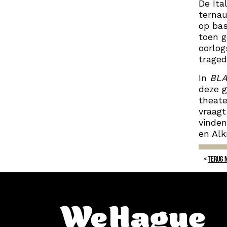
De Ita
ternau
op bas
toen g
oorlo
traged
In
BLA
deze g
theate
vraagt
vinden
en Alk
TERUG 