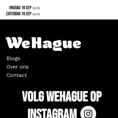
vrijdag 18 sep
20:15
zaterdag 19 sep
20:15
Blogs
Over ons
Contact
Volg WeHague op
Instagram