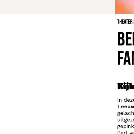
Theater
Be
fa
Kij
In dez
Leeu
gelach
uitgez
gepink
Bert v