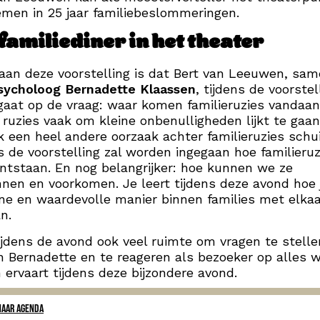
en in 25 jaar familiebeslommeringen.
familiediner in het theater
aan deze voorstelling is dat Bert van Leeuwen, sa
sycholoog Bernadette Klaassen
, tijdens de voorstel
gaat op de vraag: waar komen familieruzies vandaan
j ruzies vaak om kleine onbenulligheden lijkt te gaan
k een heel andere oorzaak achter familieruzies schui
s de voorstelling zal worden ingegaan hoe familieruz
ntstaan. En nog belangrijker: hoe kunnen we ze
nen en voorkomen. Je leert tijdens deze avond hoe 
jne en waardevolle manier binnen families met elka
n.
tijdens de avond ook veel ruimte om vragen te stell
n Bernadette en te reageren als bezoeker op alles w
n ervaart tijdens deze bijzondere avond.
NAAR AGENDA