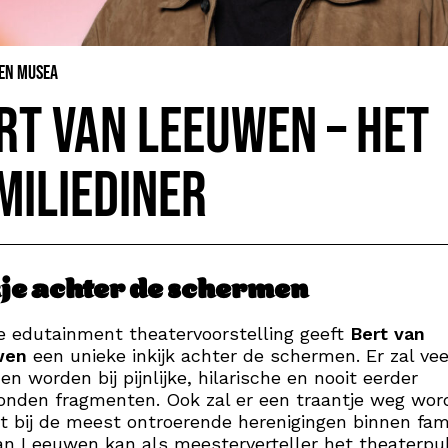
 en Musea
rt van Leeuwen – Het
miliediner
kje achter de schermen
e edutainment theatervoorstelling geeft
Bert van
wen
een unieke inkijk achter de schermen. Er zal vee
en worden bij pijnlijke, hilarische en nooit eerder
onden fragmenten. Ook zal er een traantje weg wor
t bij de meest ontroerende herenigingen binnen fami
an Leeuwen kan als meesterverteller het theaterpu