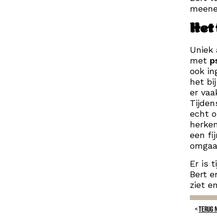
meenem
Het 
Uniek 
met
p
ook in
het bi
er vaa
Tijden
echt o
herken
een fi
omgaa
Er is 
Bert e
ziet e
TERUG 