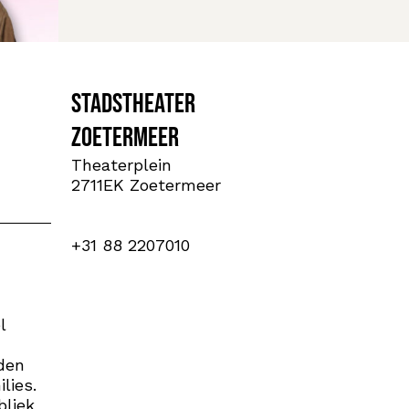
Stadstheater
Zoetermeer
Theaterplein
2711EK Zoetermeer
+31 88 2207010
l
den
lies.
bliek