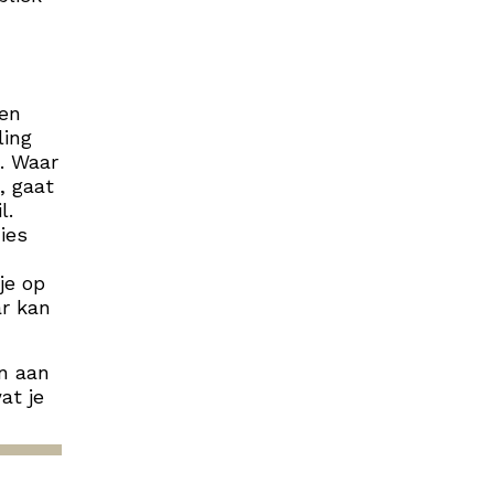
men
ling
. Waar
, gaat
l.
ies
je op
ar kan
en aan
at je