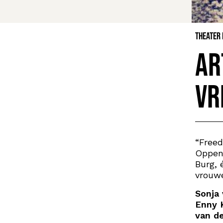
Theater
Ar
Vr
“Freed
Oppenh
Burg, 
vrouwe
Sonja
Enny 
van d