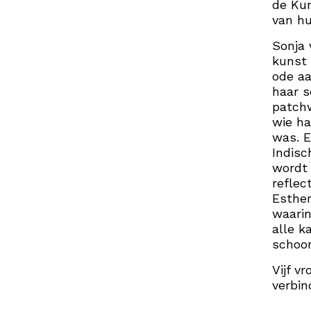
de Kun
van hu
Sonja 
kunst 
ode aa
haar s
patchw
wie ha
was. E
Indisc
wordt 
reflec
Esther
waarin
alle k
schoo
Vijf v
verbin