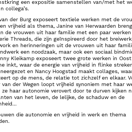
stkring een expositie samenstellen van/met het w
n collega’s.
van der Burg exposeert textiele werken met de vro
en vrijheid als thema, Janine van Herwaarden bren
n de vrouwen uit haar familie met een paar werken 
erie Threads, die zijn geïnspireerd door het breiwerk
ork en herinneringen uit de vrouwen uit haar famili
ndwerk een noodzaak, maar ook een sociaal bindmi
nny Kleikamp exposeert twee grote werken in Oost
he inkt, waar de energie van vrijheid in flinke streke
neergezet en Nancy Hoogstad maakt collages, waar
teert op de mens, de relatie tot zichzelf en elkaar. V
 van der Wegen loopt vrijheid synoniem met haar w
 ze haar autonomie verovert door te durven kijken n
anten van het leven, de lelijke, de schaduw en de
nheid…
rouwen die autonomie en vrijheid in werk en thema
den.