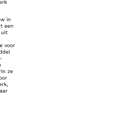
erk
uw in
gt een
uit
e voor
ddel
-
n
in ze
oor
erk,
aar