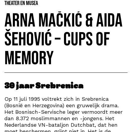
Theater en Musea
Arna Mačkić & Aida
Šehović – Cups of
Memory
30 jaar Srebrenica
Op 11 juli 1995 voltrekt zich in Srebrenica
(Bosnië en Herzegovina) een gruwelijk drama.
Het Bosnisch-Servische leger vermoordt meer
dan 8.372 moslimmannen en -jongens. Het
Nederlandse VN-bataljon Dutchbat, dat hen
moet beschermen, grijpt niet in. Het is de