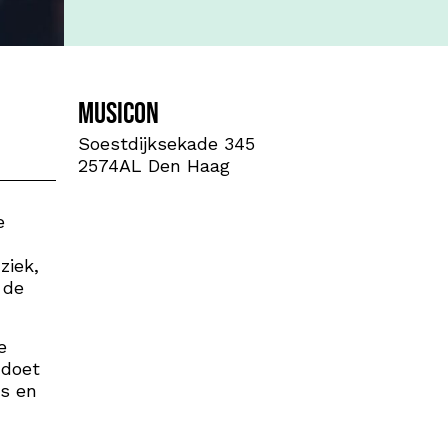
Musicon
Soestdijksekade 345
2574AL Den Haag
e
ziek,
 de
e
 doet
s en