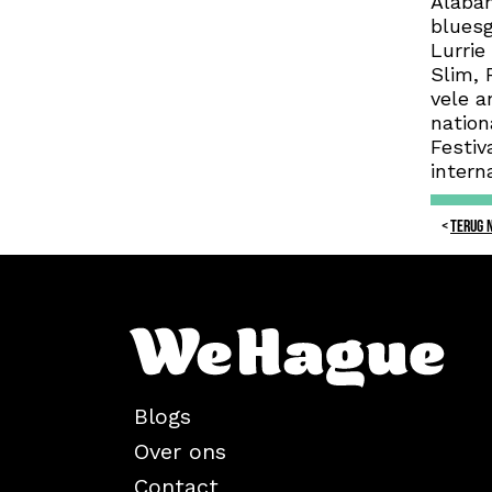
Alaba
bluesg
Lurrie
Slim, 
vele a
nation
Festiv
intern
TERUG 
Blogs
Over ons
Contact