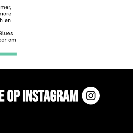
imer,
lmore
th en
Blues
voor om
e op Instagram