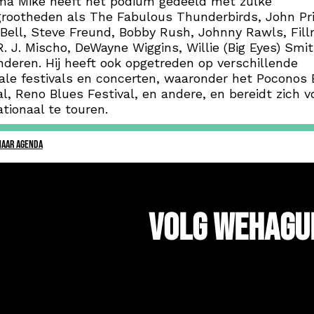
ma Mike heeft het podium gedeeld met zulke
rootheden als The Fabulous Thunderbirds, John Pr
 Bell, Steve Freund, Bobby Rush, Johnny Rawls, Fil
R. J. Mischo, DeWayne Wiggins, Willie (Big Eyes) Smi
nderen. Hij heeft ook opgetreden op verschillende
ale festivals en concerten, waaronder het Poconos 
al, Reno Blues Festival, en andere, en bereidt zich 
ationaal te touren.
NAAR AGENDA
Volg WeHagu