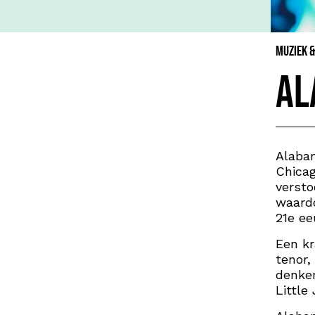
Muziek 
Al
Alabam
Chicag
versto
waardo
21e ee
Een kr
tenor,
denken
Little