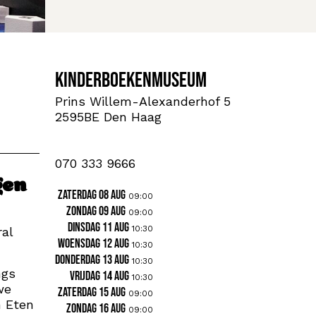
Kinderboekenmuseum
Prins Willem-Alexanderhof 5
2595BE Den Haag
070 333 9666
gen
zaterdag 08 aug
09:00
zondag 09 aug
09:00
dinsdag 11 aug
10:30
al
woensdag 12 aug
10:30
donderdag 13 aug
10:30
ngs
vrijdag 14 aug
10:30
we
zaterdag 15 aug
09:00
n Eten
zondag 16 aug
09:00