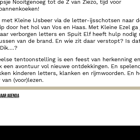
psje Nooitgenoeg tot de Z van Ziezo, tijd voor
pannenkoeken!
 met Kleine IJsbeer via de letter-ijsschotsen naar d
ip door het hol van Vos en Haas. Met Kleine Ezel ga 
aar verborgen letters en Spuit Elf heeft hulp nodig
ussen van de brand. En wie zit daar verstopt? Is da
 Dik….?
else tentoonstelling is een feest van herkenning e
jk een avontuur vol nieuwe ontdekkingen. En spelen
ken kinderen letters, klanken en rijmwoorden. En h
r van (voor)lezen.
NAAR AGENDA