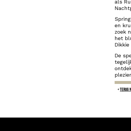
als Ru
Nacht
Spring
en kru
zoek n
het bl
Dikkie
De spe
tegeli
ontdek
plezie
TERUG 