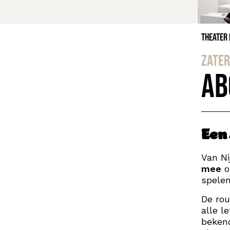
Theater
zater
AB
Een
Van Ni
mee
o
spele
De rou
alle l
bekend