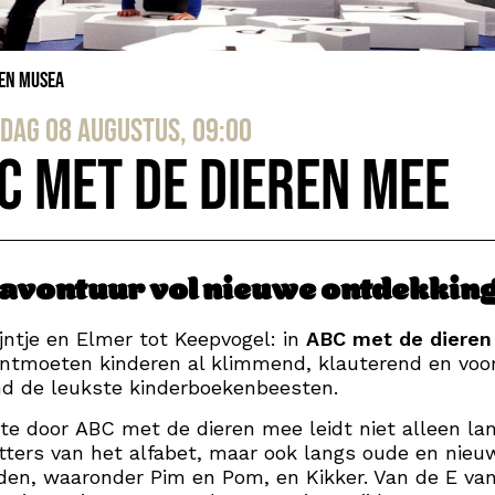
 en Musea
dag 08 augustus, 09:00
C met de dieren mee
 avontuur vol nieuwe ontdekkin
jntje en Elmer tot Keepvogel: in
ABC met de dieren
ntmoeten kinderen al klimmend, klauterend en voor
nd de leukste kinderboekenbeesten.
te door ABC met de dieren mee leidt niet alleen la
etters van het alfabet, maar ook langs oude en nieu
en, waaronder Pim en Pom, en Kikker. Van de E va