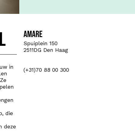
l
Amare
Spuiplein 150
2511DG Den Haag
ouw in
(+31)70 88 00 300
len
 Ze
spelen
engen
, die
in deze