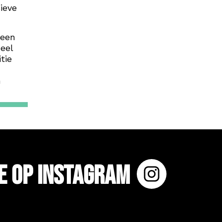
ieve
 een
eel
tie
n
e op Instagram