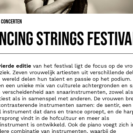
& Concerten
ncing Strings Festiva
vierde editie
van het festival ligt de focus op de vr
iek. Zeven vrouwelijk artiesten uit verschillende de
 wereld delen hun talent en passie op het podium.
n een unieke mix van culturele achtergronden en 
 verscheidenheid aan snaarinstrumenten, zowel als
tiest als in samenspel met anderen. De vrouwen br
ontrasterende instrumenten samen: de sentir, een
l instrument dat dans en trance oproept, en de harp
orsprong vindt in de hofcultuur en meer als
rinstrument is ontwikkeld. Ook de piano voegt zich 
dere combinatie van instrumenten, waarbij de