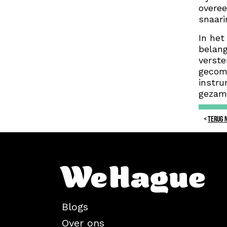
overee
snaar
In het
belang
verste
gecom
instru
gezame
TERUG 
Blogs
Over ons