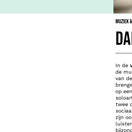
Muziek 
Da
In de
de muz
van de
brenge
op een
soloar
twee c
sociaa
zijn o
luiste
bijzon